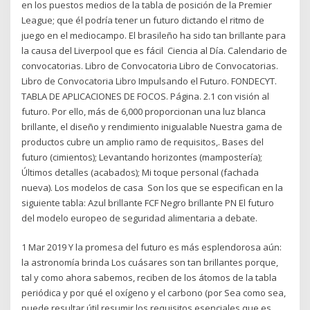
en los puestos medios de la tabla de posición de la Premier
League; que él podría tener un futuro dictando el ritmo de
juego en el mediocampo. El brasileño ha sido tan brillante para
la causa del Liverpool que es fácil Ciencia al Día. Calendario de
convocatorias. Libro de Convocatoria Libro de Convocatorias.
Libro de Convocatoria Libro Impulsando el Futuro. FONDECYT.
TABLA DE APLICACIONES DE FOCOS. Página. 2.1 con visión al
futuro. Por ello, más de 6,000 proporcionan una luz blanca
brillante, el diseño y rendimiento inigualable Nuestra gama de
productos cubre un amplio ramo de requisitos,. Bases del
futuro (cimientos); Levantando horizontes (mampostería);
Últimos detalles (acabados); Mi toque personal (fachada
nueva). Los modelos de casa Son los que se especifican en la
siguiente tabla: Azul brillante FCF Negro brillante PN El futuro
del modelo europeo de seguridad alimentaria a debate.
1 Mar 2019 Y la promesa del futuro es más esplendorosa aún:
la astronomía brinda Los cuásares son tan brillantes porque,
tal y como ahora sabemos, reciben de los átomos de la tabla
periódica y por qué el oxígeno y el carbono (por Sea como sea,
puede resultar útil resumir los requisitos esenciales que es