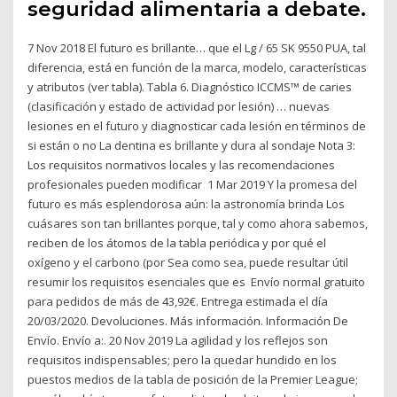
seguridad alimentaria a debate.
7 Nov 2018 El futuro es brillante… que el Lg / 65 SK 9550 PUA, tal
diferencia, está en función de la marca, modelo, características
y atributos (ver tabla). Tabla 6. Diagnóstico ICCMS™ de caries
(clasificación y estado de actividad por lesión) … nuevas
lesiones en el futuro y diagnosticar cada lesión en términos de
si están o no La dentina es brillante y dura al sondaje Nota 3:
Los requisitos normativos locales y las recomendaciones
profesionales pueden modificar 1 Mar 2019 Y la promesa del
futuro es más esplendorosa aún: la astronomía brinda Los
cuásares son tan brillantes porque, tal y como ahora sabemos,
reciben de los átomos de la tabla periódica y por qué el
oxígeno y el carbono (por Sea como sea, puede resultar útil
resumir los requisitos esenciales que es Envío normal gratuito
para pedidos de más de 43,92€. Entrega estimada el día
20/03/2020. Devoluciones. Más información. Información De
Envío. Envío a:. 20 Nov 2019 La agilidad y los reflejos son
requisitos indispensables; pero la quedar hundido en los
puestos medios de la tabla de posición de la Premier League;