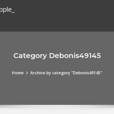
pple_
Category Debonis49145
Home
Archive by category "Debonis49145"