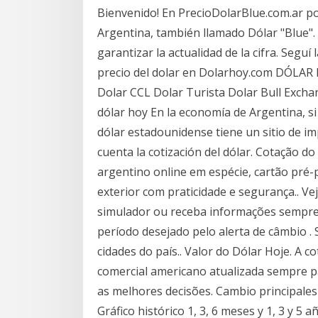
Bienvenido! En PrecioDolarBlue.com.ar po
Argentina, también llamado Dólar "Blue". 
garantizar la actualidad de la cifra. Seguí
precio del dolar en Dolarhoy.com DÓLAR D
Dolar CCL Dolar Turista Dolar Bull Excha
dólar hoy En la economía de Argentina, si 
dólar estadounidense tiene un sitio de i
cuenta la cotización del dólar. Cotação d
argentino online em espécie, cartão pré-
exterior com praticidade e segurança.. Ve
simulador ou receba informações sempre 
período desejado pelo alerta de câmbio .
cidades do país.. Valor do Dólar Hoje. A c
comercial americano atualizada sempre p
as melhores decisões. Cambio principales 
Gráfico histórico 1, 3, 6 meses y 1, 3 y 5 