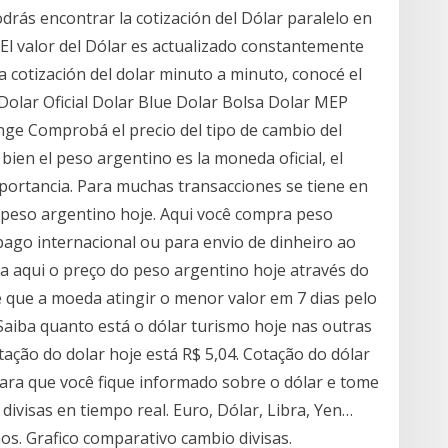
drás encontrar la cotización del Dólar paralelo en
El valor del Dólar es actualizado constantemente
 la cotización del dolar minuto a minuto, conocé el
olar Oficial Dolar Blue Dolar Bolsa Dolar MEP
nge Comprobá el precio del tipo de cambio del
bien el peso argentino es la moneda oficial, el
mportancia. Para muchas transacciones se tiene en
o peso argentino hoje. Aqui você compra peso
pago internacional ou para envio de dinheiro ao
ja aqui o preço do peso argentino hoje através do
que a moeda atingir o menor valor em 7 dias pelo
 Saiba quanto está o dólar turismo hoje nas outras
otação do dolar hoje está R$ 5,04. Cotação do dólar
ara que você fique informado sobre o dólar e tome
divisas en tiempo real. Euro, Dólar, Libra, Yen…
años. Grafico comparativo cambio divisas.