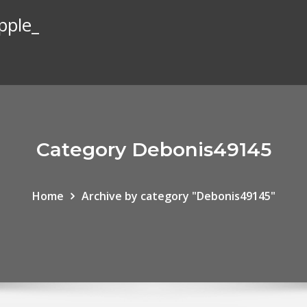
pple_
Category Debonis49145
Home
Archive by category "Debonis49145"